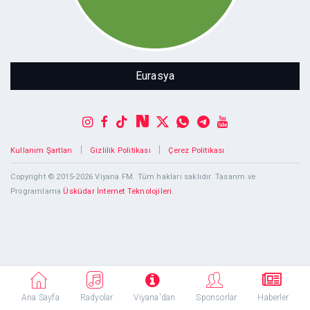
Eurasya Sprach- und Lerninstitut
Eurasya
|
|
Kullanım Şartları
Gizlilik Politikası
Çerez Politikası
Copyright © 2015-2026 Viyana FM. Tüm hakları saklıdır. Tasarım ve
Programlama
Üsküdar İnternet Teknolojileri
.
Ana Sayfa
Radyolar
Viyana'dan
Sponsorlar
Haberler