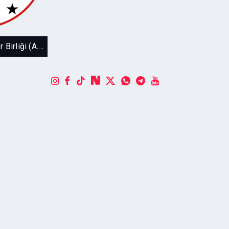
yan Türk
ğu Sosyal
Avusturya Türk Erkekler Birliği (A.T.E.B)