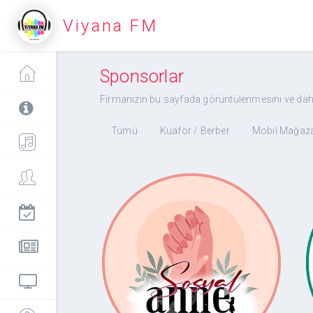
Viyana FM
Sponsorlar
Firmanızın bu sayfada görüntülenmesini ve daha f
Tümü
Kuaför / Berber
Mobil Mağaza
Sosyal Anne
Avusturya’dan Türkiyeye