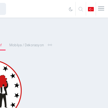
ıf
Mobilya / Dekorasyon
rkekler
.B)