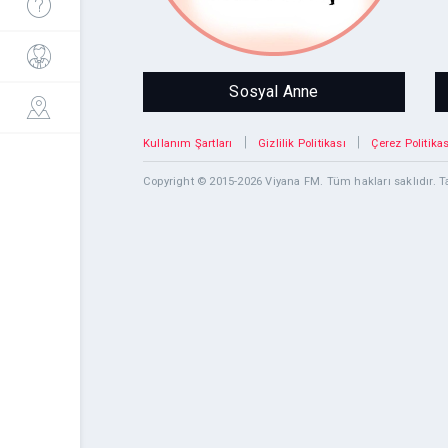
UMUT. Desteklerinizi bekleyen
binlerce çocuk var!
Sosyal Anne
|
|
Kullanım Şartları
Gizlilik Politikası
Çerez Politikas
Copyright © 2015-2026 Viyana FM. Tüm hakları saklıdır.