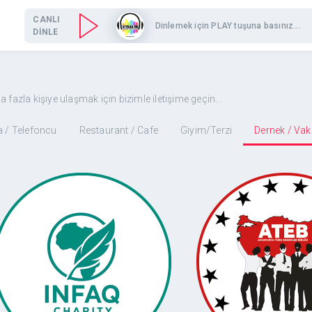
CANLI
Dinlemek için PLAY tuşuna basınız...
DİNLE
azla kişiye ulaşmak için bizimle iletişime geçin...
 / Telefoncu
Restaurant / Cafe
Giyim/Terzi
Dernek / Vak
Infaq
Avusturya Türk E
Ihre Unterstützung, Unser
Birliği (A.T.E