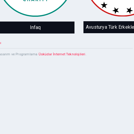
Einsatz
Avusturya da yaşa
Erkeklerinin buluştu
mecra
Infaq
ı
 Tasarım ve Programlama
Üsküdar İnternet Teknolojileri
.