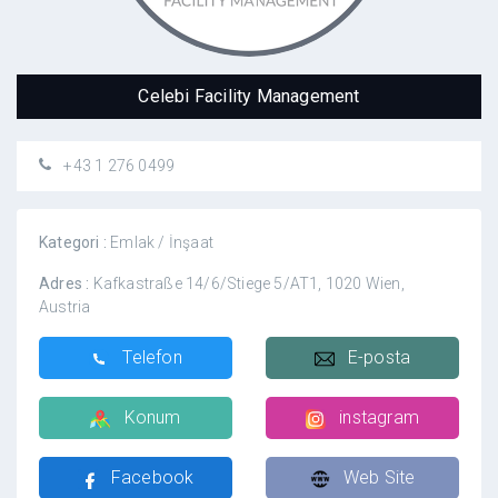
Celebi Facility Management
+43 1 276 0499
Kategori :
Emlak / İnşaat
Adres :
Kafkastraße 14/6/Stiege 5/AT1, 1020 Wien,
Austria
Telefon
E-posta
Konum
instagram
Facebook
Web Site