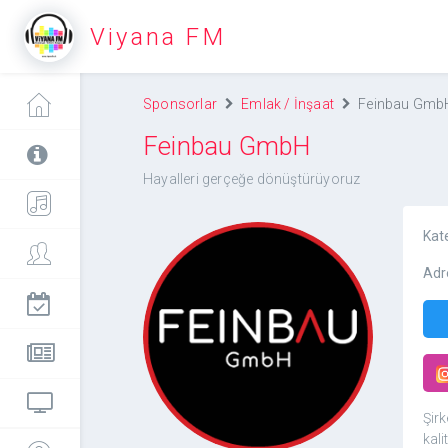
Viyana FM
Sponsorlar
Emlak / İnşaat
Feinbau Gmb
Feinbau GmbH
Hayalleri gerçeğe dönüştürüyoruz
Kat
Adr
Feinbau GmbH
Şirk
kali