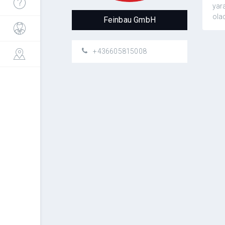
yar
ola
Feinbau GmbH
+436605815008