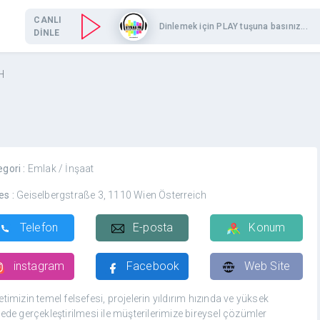
CANLI
Dinlemek için PLAY tuşuna basınız...
DİNLE
H
egori :
Emlak / İnşaat
es :
Geiselbergstraße 3, 1110 Wien Österreich
Telefon
E-posta
Konum
instagram
Facebook
Web Site
etimizin temel felsefesi, projelerin yıldırım hızında ve yüksek
tede gerçekleştirilmesi ile müşterilerimize bireysel çözümler