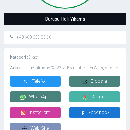
Durusu Halı Yıkama
+43 660 630 00 60
Kategori :
Diğer
Adres :
Hauptstrasse 93 2384 Breitenfurt bei Wien, Austria
Telefon
E-posta
WhatsApp
Konum
instagram
Facebook
Web Site