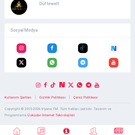
Düftewelt
Sosyal Medya
|
|
Kullanım Şartları
Gizlilik Politikası
Çerez Politikası
Copyright © 2015-2026 Viyana FM. Tüm hakları saklıdır. Tasarım ve
Programlama
Üsküdar İnternet Teknolojileri
.