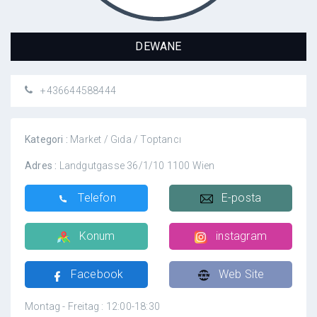
DEWANE
+436644588444
Kategori :
Market / Gıda / Toptancı
Adres :
Landgutgasse 36/1/10 1100 Wien
Telefon
E-posta
Konum
instagram
Facebook
Web Site
Montag - Freitag : 12:00-18:30