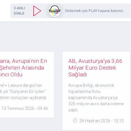
CANLI
Dinlemek için PLAY tuşuna basınız...
DİNLE
yana, Avrupa’nın En
AB, Avusturya’ya 3,66
 Şehirleri Arasında
Milyar Euro Destek
inci Oldu
Sağladı
el + Leisure dergisi’nin
Avrupa Birliği, ekonomik
 yılı “Dünyanın En İyileri”
toparlanma fonu
tinin sonuçları açıklandı.
kapsamında Avusturya’ya
325 milyon avro daha ödeme
13 Temmuz 2026 - 09:46
yaptı.
24 Haziran 2026 - 10:10