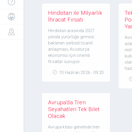
Hindistan ile Milyarlık
Te
İhracat Fırsatı
Po
Ya
Hindistan arasında 2027
yılında yürürlüğe girmesi
Avru
beklenen serbest ticaret
aza
anlaşması, Avusturya
rest
ekonomisi için önemli
kull
fırsatlar sunuyor.
ola
hazı
10 Haziran 2026 - 09:20
Avrupa’da Tren
Seyahatleri Tek Bilet
Olacak
Avrupa kıtası genelinde tren