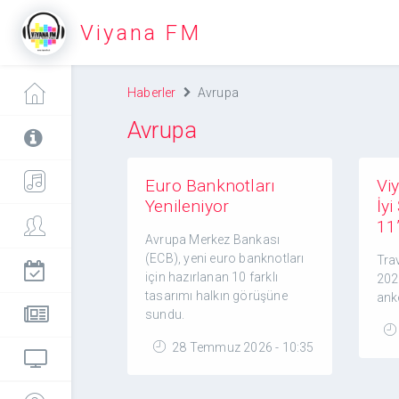
Viyana FM
Haberler
Avrupa
Avrupa
Euro Banknotları
Vi
Yenileniyor
İyi
11’
Avrupa Merkez Bankası
(ECB), yeni euro banknotları
Trav
için hazırlanan 10 farklı
2026
tasarımı halkın görüşüne
anke
sundu.
28 Temmuz 2026 - 10:35