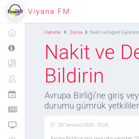
Viyana FM
Haberler
Dünya
Nakit ve Değerli Eşyaları
Nakit ve D
Bildirin
Avrupa Birliği’ne giriş v
durumu gümrük yetkililer
30 Temmuz 2025 - 10:28
Avrupa Birliği’ne giriş veya çıkış yaparken 