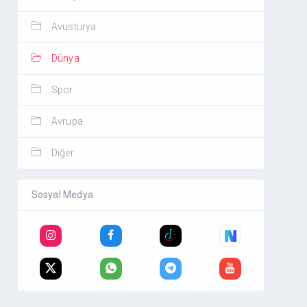
Avusturya
Dünya
Spor
Avrupa
Diğer
Sosyal Medya