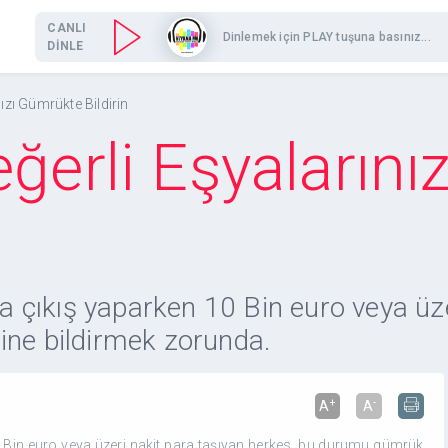
CANLI
Dinlemek için PLAY tuşuna basınız...
DİNLE
nızı Gümrükte Bildirin
eğerli Eşyaların
eya çıkış yaparken 10 Bin euro veya üz
ine bildirmek zorunda.
+
-
A
A
10 Bin euro veya üzeri nakit para taşıyan herkes, bu durumu gümrük