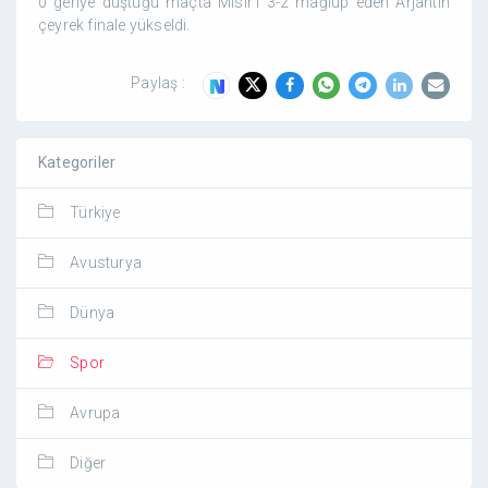
0 geriye düştüğü maçta Mısır’ı 3-2 mağlup eden Arjantin
çeyrek finale yükseldi.
Paylaş :
Kategoriler
Türkiye
Avusturya
Dünya
Spor
Avrupa
Diğer