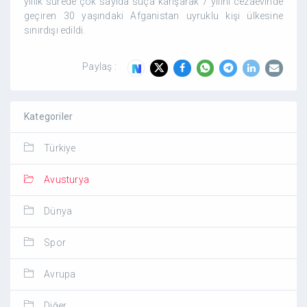
yıllık sürede çok sayıda suça karışarak 7 yılını cezaevinde
geçiren 30 yaşındaki Afganistan uyruklu kişi ülkesine
sınırdışı edildi.
Paylaş :
Kategoriler
Türkiye
Avusturya
Dünya
Spor
Avrupa
Diğer