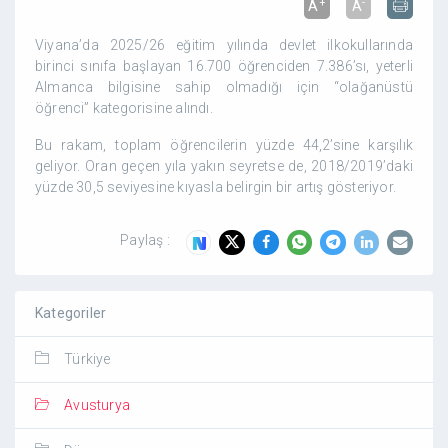
+
-
A
A
Viyana’da 2025/26 eğitim yılında devlet ilkokullarında
birinci sınıfa başlayan 16.700 öğrenciden 7.386’sı, yeterli
Almanca bilgisine sahip olmadığı için “olağanüstü
öğrenci” kategorisine alındı.
Bu rakam, toplam öğrencilerin yüzde 44,2’sine karşılık
geliyor. Oran geçen yıla yakın seyretse de, 2018/2019’daki
yüzde 30,5 seviyesine kıyasla belirgin bir artış gösteriyor.
Paylaş :
Kategoriler
Türkiye
Avusturya